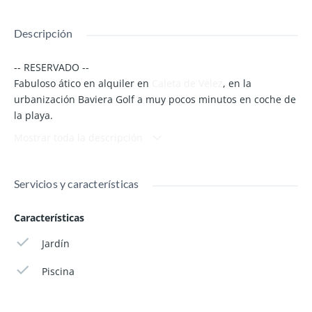
Descripción
-- RESERVADO --
Fabuloso ático en alquiler en
Caleta de Vélez
, en la
urbanización Baviera Golf a muy pocos minutos en coche de
la playa.
Mostrar toda la descripción
Piscina, zonas verdes y enorme terraza donde disfrutar del
sol durante todo el año. Próximo al campo de golf "Baviera
Golf", lugar perfecto para la práctica de este deporte.
Servicios y características
No dudes en
llamarnos
para conocer más detalles acerca de
Características
esta fabulosa propiedad en la Costa del Sol.
Jardín
Piscina