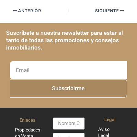
ANTERIOR
SIGUIENTE
Suscríbete a nuestra newsletter para estar al
tanto de todas las promociones y consejos
inmobiliarios.
Email
Subscribirme
Legal
Enlaces
Nombre
Completo
Aviso
Propiedades
Legal
Email
en Venta