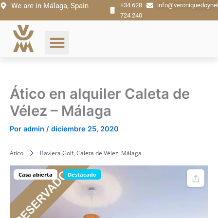
Ir
We are in Málaga, Spain
+34 628
info@veroniquedoyne
724 240
al
contenido
Ático en alquiler Caleta de
Vélez – Málaga
Por
admin
/
diciembre 25, 2020
Ático
Baviera Golf, Caleta de Vélez, Málaga
Casa abierta
Destacado