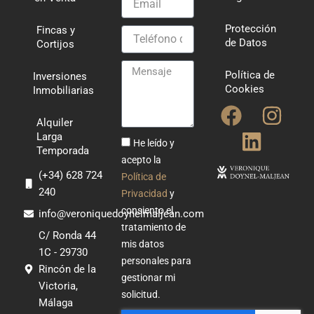
Protección
Fincas y
Teléfono
de Datos
Cortijos
de
Contacto
Mensaje
Política de
Inversiones
Cookies
Inmobiliarias
F
L
I
Alquiler
a
i
n
Larga
He leído y
Temporada
c
n
s
acepto la
e
k
t
(+34) 628 724
Política de
240
b
e
a
Privacidad
y
consiento el
o
d
g
info@veroniquedoynelmaljean.com
tratamiento de
o
i
r
C/ Ronda 44
mis datos
1C - 29730
k
n
a
personales para
Rincón de la
m
gestionar mi
Victoria,
solicitud.
Málaga