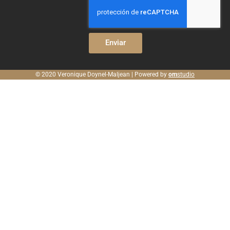
Enviar
© 2020 Veronique Doynel-Maljean | Powered by
om
studio