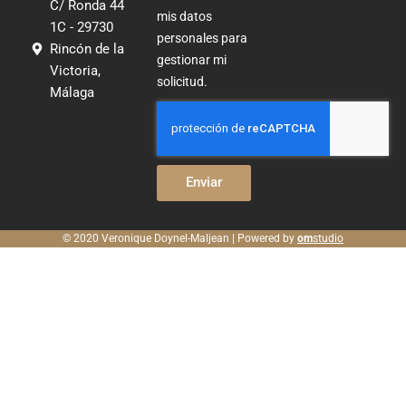
o
i
r
C/ Ronda 44
mis datos
1C - 29730
k
n
a
personales para
Rincón de la
m
gestionar mi
Victoria,
solicitud.
Málaga
Enviar
© 2020 Veronique Doynel-Maljean | Powered by
om
studio