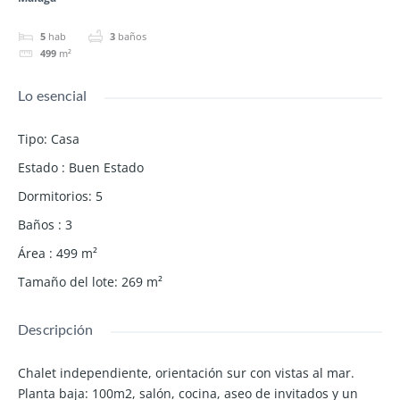
5
hab
3
baños
499
m²
Lo esencial
Tipo
:
Casa
Estado
:
Buen Estado
Dormitorios
:
5
Baños
:
3
Área
:
499
m²
Tamaño del lote
:
269
m²
Descripción
Chalet independiente, orientación sur con vistas al mar.
Planta baja: 100m2, salón, cocina, aseo de invitados y un