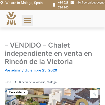
Ir
We are in Málaga, Spain
+34 628
info@veroniquedoyne
724 240
al
contenido
– VENDIDO – Chalet
independiente en venta en
Rincón de la Victoria
Por
admin
/
diciembre 25, 2020
Casa
Rincón de la Victoria, Málaga
Casa abierta