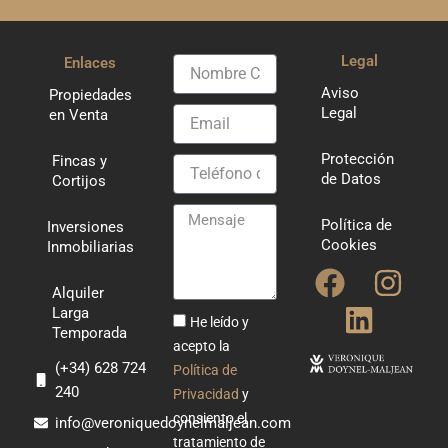
Legal
Enlaces
Nombre
Completo
Aviso
Propiedades
Legal
Email
en Venta
Protección
Fincas y
Teléfono
de Datos
Cortijos
de
Contacto
Mensaje
Política de
Inversiones
Cookies
Inmobiliarias
F
L
I
Alquiler
a
i
n
Larga
He leído y
Temporada
c
n
s
acepto la
e
k
t
(+34) 628 724
Política de
240
b
e
a
Privacidad
y
consiento el
o
d
g
info@veroniquedoynelmaljean.com
tratamiento de