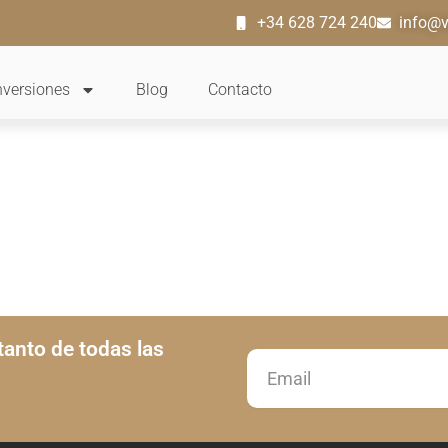
+34 628 724 240
info@v
nversiones
Blog
Contacto
tanto de todas las
Email