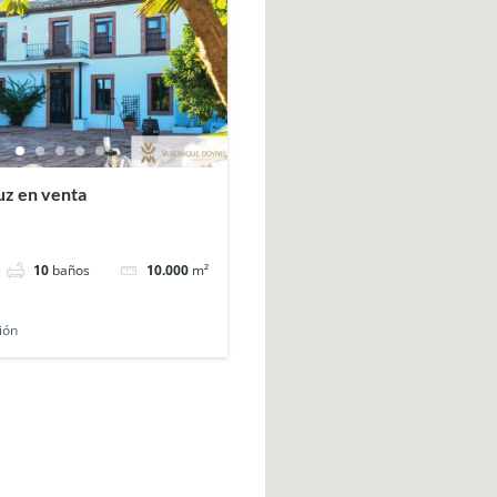
uz en venta
10
baños
10.000
m²
ión