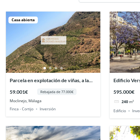
Casa abierta
Parcela en explotación de viñas, a la
Edificio Ver
venta en Moclinejo
Renovación
59.001€
595.000€
Rebajada de 77.000€
Moclinejo, Málaga
240
m²
Finca - Cortijo
Inversión
Edificio
Inve