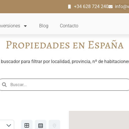
+34 628 724 240
info@v
nversiones
Blog
Contacto
Propiedades en España
 buscador para filtrar por localidad, provincia, nº de habitacione
S
S
e
e
a
a
c
r
h
c
h