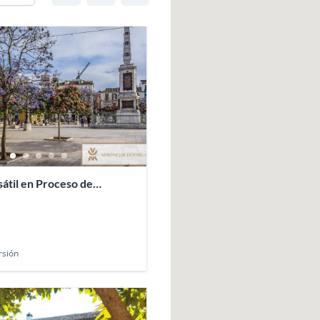
sátil en Proceso de
 en Málaga
rsión