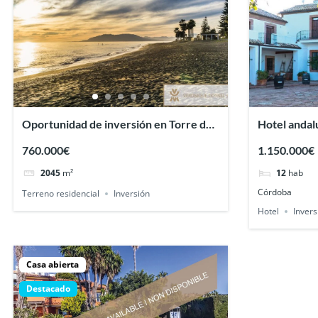
Oportunidad de inversión en Torre de
Hotel andal
Benagalbón
760.000€
1.150.000€
2045
m²
12
hab
Córdoba
Terreno residencial
Inversión
Hotel
Invers
Casa abierta
Destacado