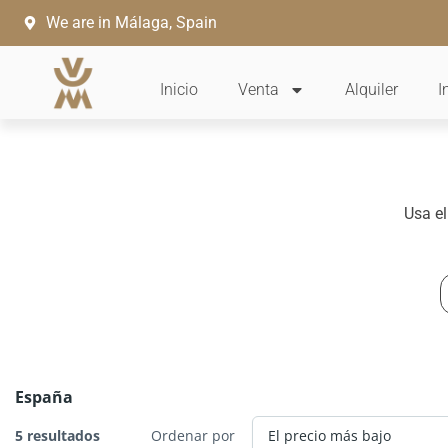
Ir
We are in Málaga, Spain
al
contenido
Inicio
Venta
Alquiler
I
Usa el
r
España
5 resultados
Ordenar por