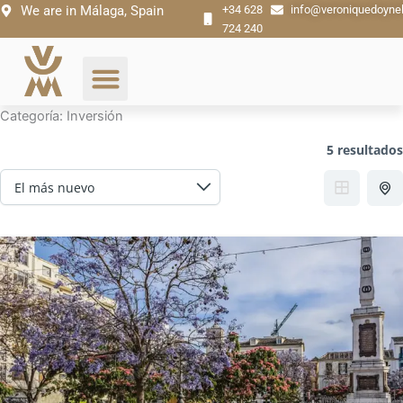
Ir
We are in Málaga, Spain
+34 628
info@veroniquedoyne
724 240
al
contenido
Categoría:
Inversión
5 resultados