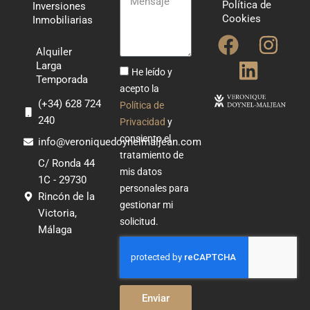
Política de
Inversiones
Cookies
Inmobiliarias
F
L
I
Alquiler
a
i
n
Larga
He leído y
Temporada
c
n
s
acepto la
e
k
t
(+34) 628 724
Política de
240
b
e
a
Privacidad
y
consiento el
o
d
g
info@veroniquedoynelmaljean.com
tratamiento de
o
i
r
C/ Ronda 44
mis datos
1C - 29730
k
n
a
personales para
Rincón de la
m
gestionar mi
Victoria,
solicitud.
Málaga
Enviar