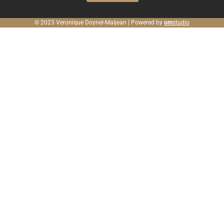
© 2023 Veronique Doynel-Maljean | Powered by
om
studio