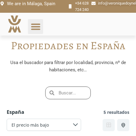
Ir
We are in Málaga, Spain
+34 628
info@veroniquedoyne
724 240
al
contenido
Propiedades en España
Usa el buscador para filtrar por localidad, provincia, nº de
habitaciones, etc…
S
S
e
e
a
a
r
España
5 resultados
c
r
h
c
h