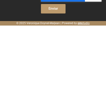
Enviar
© 2025 Veronique Doynel-Maljean | Powered by
om
studio