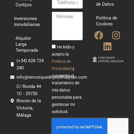
de Datos
Cortijos
de
Contacto
Mensaje
Política de
Inversiones
Cookies
Inmobiliarias
F
L
I
Alquiler
a
i
n
Larga
He leído y
Temporada
c
n
s
acepto la
e
k
t
(+34) 628 724
Política de
240
b
e
a
Privacidad
y
consiento el
o
d
g
info@veroniquedoynelmaljean.com
tratamiento de
o
i
r
C/ Ronda 44
mis datos
1C - 29730
k
n
a
personales para
Rincón de la
m
gestionar mi
Victoria,
solicitud.
Málaga