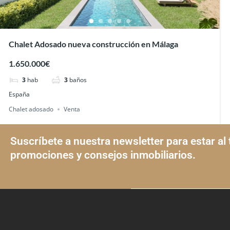
Chalet Adosado nueva construcción en Málaga
1.650.000€
3
hab
3
baños
España
Chalet adosado
Venta
Suscríbete a nuestra newsletter para estar al 
promociones y consejos inmobiliarios.