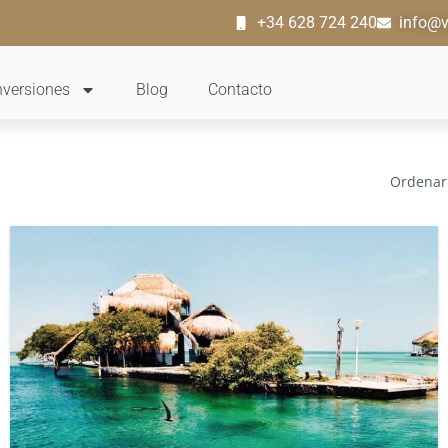
+34 628 724 240
info@v
nversiones
Blog
Contacto
Ordenar