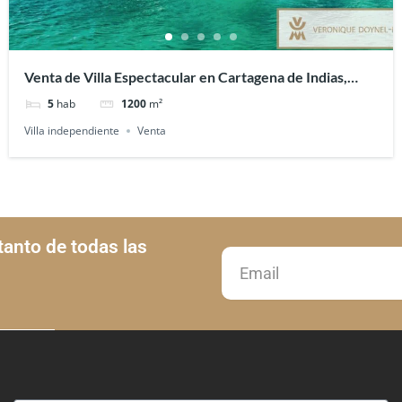
Venta de Villa Espectacular en Cartagena de Indias,
Colombia
5
hab
1200
m²
Villa independiente
Venta
tanto de todas las
Email