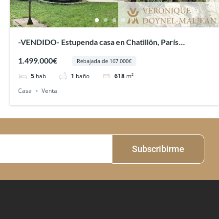
-VENDIDO- Estupenda casa en Chatillôn, París
(Francia)
1.499.000€
Rebajada de 167.000€
5
hab
1
baño
618
m²
Casa
Venta
Subscribirme